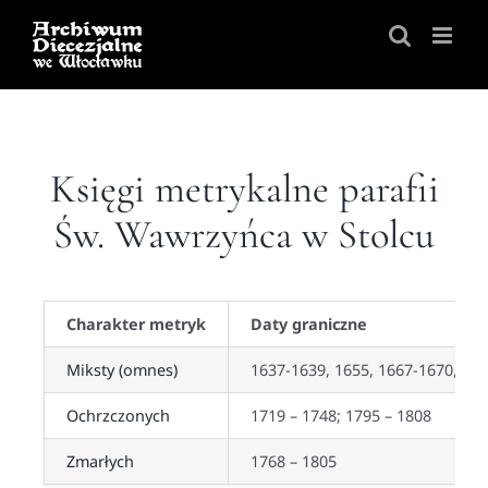
Skip
to
content
Księgi metrykalne parafii
Św. Wawrzyńca w Stolcu
Charakter metryk
Daty graniczne
Miksty (omnes)
1637-1639, 1655, 1667-1670, 16
Ochrzczonych
1719 – 1748; 1795 – 1808
Zmarłych
1768 – 1805