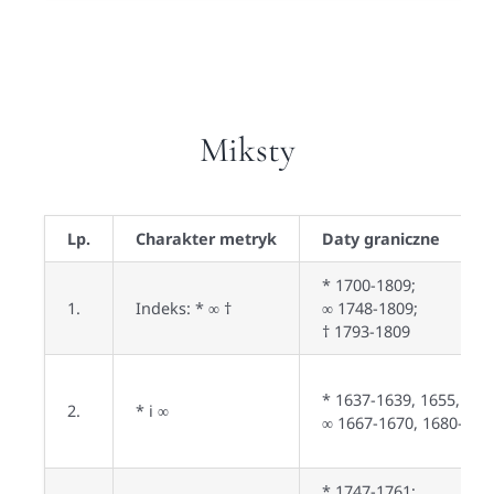
Miksty
Lp.
Charakter metryk
Daty graniczne
* 1700-1809;
1.
Indeks: * ∞ †
∞ 1748-1809;
† 1793-1809
* 1637-1639, 1655, 168
2.
* i ∞
∞ 1667-1670, 1680-168
* 1747-1761;