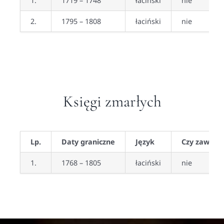
1.
1719 – 1748
łaciński
nie
2.
1795 – 1808
łaciński
nie
Księgi zmarłych
Lp.
Daty graniczne
Język
Czy zawiera
1.
1768 – 1805
łaciński
nie