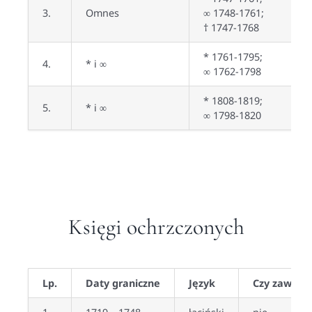
3.
Omnes
∞ 1748-1761;
† 1747-1768
* 1761-1795;
4.
* i ∞
∞ 1762-1798
* 1808-1819;
5.
* i ∞
∞ 1798-1820
Księgi ochrzczonych
Lp.
Daty graniczne
Język
Czy zawiera