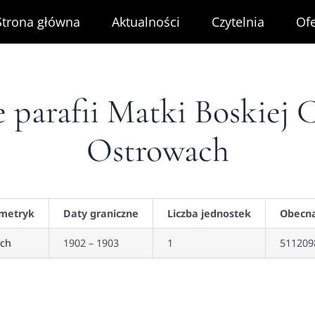
Strona główna
Aktualności
Czytelnia
Ofe
e parafii Matki Boskiej 
Ostrowach
 metryk
Daty graniczne
Liczba jednostek
Obecna
ch
1902 – 1903
1
511209