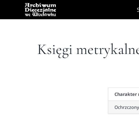
Skip
to
content
Księgi metrykaln
Charakter
Ochrzczony