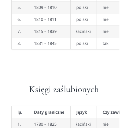
5.
1809 – 1810
polski
nie
6.
1810 – 1811
polski
nie
7.
1815 – 1839
łaciński
nie
8.
1831 – 1845
polski
tak
Księgi zaślubionych
lp.
Daty graniczne
Język
Czy zawiera
1.
1780 – 1825
łaciński
nie