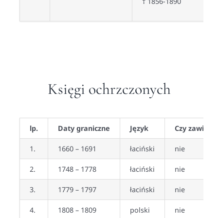
† 1856-1890
Księgi ochrzczonych
lp.
Daty graniczne
Język
Czy zawiera
1.
1660 – 1691
łaciński
nie
2.
1748 – 1778
łaciński
nie
3.
1779 – 1797
łaciński
nie
4.
1808 – 1809
polski
nie