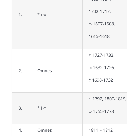
1702-1717;
1.
* i ∞
∞ 1607-1608,
1615-1618
* 1727-1732;
∞ 1632-1726;
2.
Omnes
† 1698-1732
* 1797, 1800-1815;
3.
* i ∞
∞ 1755-1778
4.
Omnes
1811 – 1812