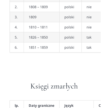
2.
1808 – 1809
polski
nie
3.
1809
polski
nie
4.
1810 – 1811
polski
nie
5.
1826 – 1850
polski
tak
6.
1851 – 1859
polski
tak
Księgi zmarłych
lp.
Daty graniczne
Język
Czy z