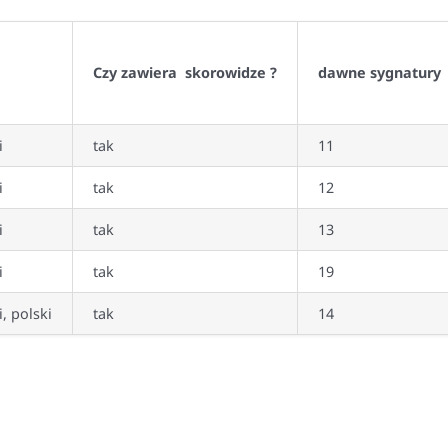
Czy zawiera skorowidze ?
dawne sygnatury
i
tak
11
i
tak
12
i
tak
13
i
tak
19
i, polski
tak
14