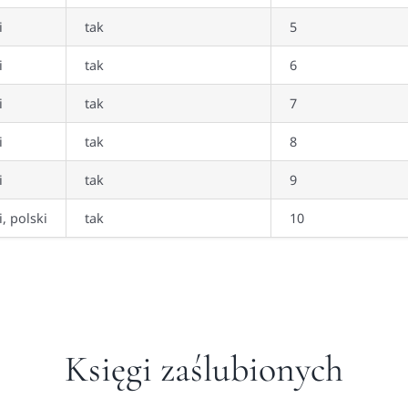
i
tak
5
i
tak
6
i
tak
7
i
tak
8
i
tak
9
i, polski
tak
10
Księgi zaślubionych