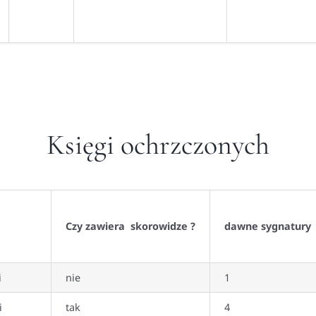
Księgi ochrzczonych
Czy zawiera skorowidze ?
dawne sygnatury
i
nie
1
i
tak
4