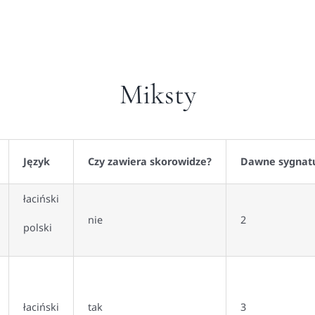
Miksty
Język
Czy zawiera skorowidze?
Dawne sygnat
łaciński
nie
2
polski
łaciński
tak
3