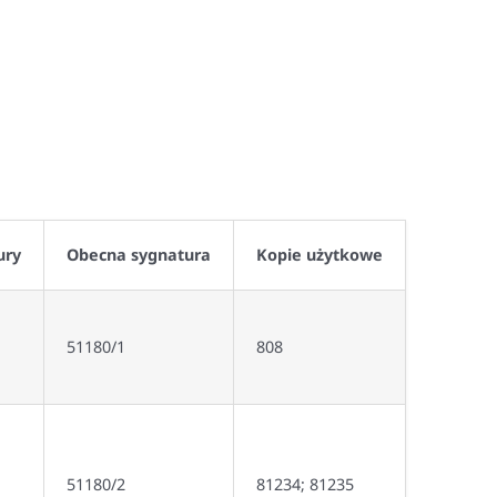
ury
Obecna sygnatura
Kopie użytkowe
51180/1
808
51180/2
81234; 81235