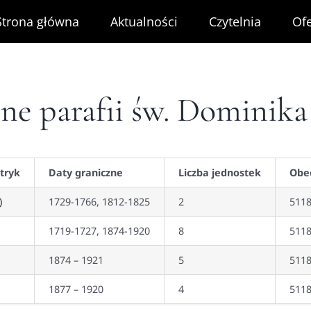
Strona główna
Aktualności
Czytelnia
Ofe
lne parafii św. Dominika
tryk
Daty graniczne
Liczba jednostek
Obe
)
1729-1766, 1812-1825
2
511
1719-1727, 1874-1920
8
511
1874 – 1921
5
511
1877 – 1920
4
511