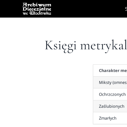
Skip
to
content
Księgi metryka
Charakter me
Miksty (omnes
Ochrzczonych
Zaślubionych
Zmarłych