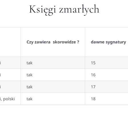
Księgi zmarłych
Czy zawiera skorowidze ?
dawne sygnatury
i
tak
15
i
tak
16
i
tak
17
i, polski
tak
18