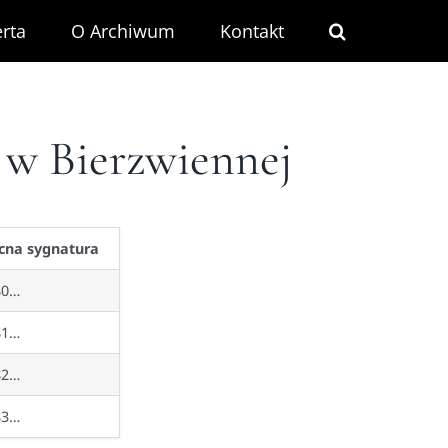
rta
O Archiwum
Kontakt
 w Bierzwiennej
cna sygnatura
80…
81…
82…
83…