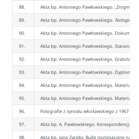
88.
Akta bp. Antoniego Pawłowskiego. „Dogmat Nie
89.
Akta bp. Antoniego Pawłowskiego.
Teologia ka
90.
Akta bp. Antoniego Pawłowskiego. Dokumenty
91.
Akta bp. Antoniego Pawłowskiego. Starania o 
92.
Akta bp. Antoniego Pawłowskiego. Gratulacje no
93.
Akta bp. Antoniego Pawłowskiego. Dyplomy
94.
Akta bp. Antoniego Pawłowskiego. Materiały do
95.
Akta bp. Antoniego Pawłowskiego. Materiały „
96.
Fotografie z synodu włocławskiego z 1967 r.
97.
Akta bp. A. Pawłowskiego. Korespondencja z 
98.
Akta bp. Jana Zaręby. Bulle nominacyjne na s