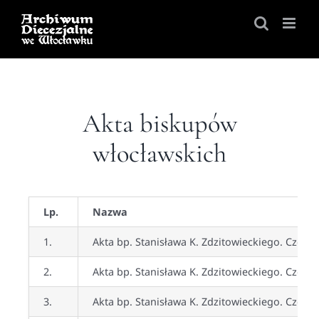
Skip
to
content
Akta biskupów
włocławskich
Lp.
Nazwa
1.
Akta bp. Stanisława K. Zdzitowieckiego. Część I
2.
Akta bp. Stanisława K. Zdzitowieckiego. Część 
3.
Akta bp. Stanisława K. Zdzitowieckiego. Część II