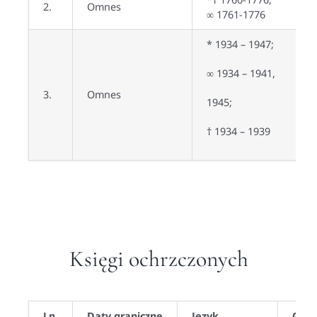
2.
Omnes
∞ 1761-1776
* 1934 – 1947;
∞ 1934 – 1941,
3.
Omnes
1945;
† 1934 – 1939
Księgi ochrzczonych
Lp.
Daty graniczne
Język
Czy 