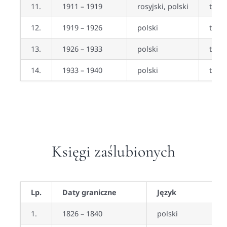
11.
1911 – 1919
rosyjski, polski
tak (
12.
1919 – 1926
polski
tak (
13.
1926 – 1933
polski
tak
14.
1933 – 1940
polski
tak
Księgi zaślubionych
Lp.
Daty graniczne
Język
1.
1826 – 1840
polski