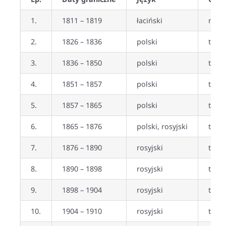
1.
1811 – 1819
łaciński
nie
2.
1826 – 1836
polski
tak
3.
1836 – 1850
polski
tak
4.
1851 – 1857
polski
tak
5.
1857 – 1865
polski
tak
6.
1865 – 1876
polski, rosyjski
tak
7.
1876 – 1890
rosyjski
tak (
8.
1890 – 1898
rosyjski
tak
9.
1898 – 1904
rosyjski
tak (
10.
1904 – 1910
rosyjski
tak