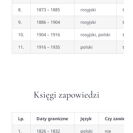
8.
1873 – 1885
rosyjski
tak
9.
1886 – 1904
rosyjski
tak
10.
1904 – 1916
rosyjski, polski
tak (
11.
1916 – 1935
polski
tak (
Księgi zapowiedzi
Lp.
Daty graniczne
Język
Czy zawiera 
1.
1826 – 1832
polski
nie