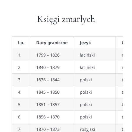
Księgi zmarłych
Lp.
Daty graniczne
Język
Czy 
1.
1799 – 1826
łaciński
nie
2.
1840 – 1879
łaciński
nie
3.
1836 – 1844
polski
tak
4.
1845 – 1850
polski
tak
5.
1851 – 1857
polski
tak
6.
1858 – 1870
polski
tak
7.
1870 – 1873
rosyjski
tak