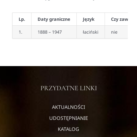
Lp.
Daty graniczne
Język
Czy zawiera
1.
1888 – 1947
łaciński
nie
PRZYDATNE LINKI
AKTUALNOŚCI
UDOSTĘPNIANIE
KATALOG