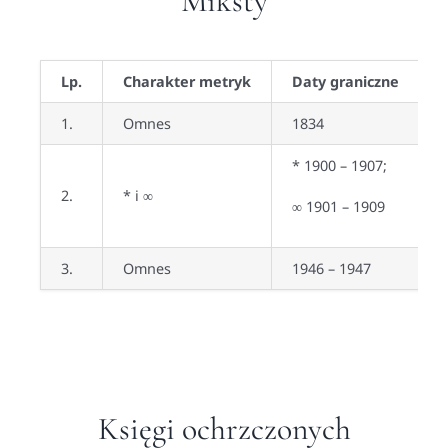
Miksty
Lp.
Charakter metryk
Daty graniczne
J
1.
Omnes
1834
p
* 1900 – 1907;
2.
* i ∞
p
∞ 1901 – 1909
3.
Omnes
1946 – 1947
p
Księgi ochrzczonych