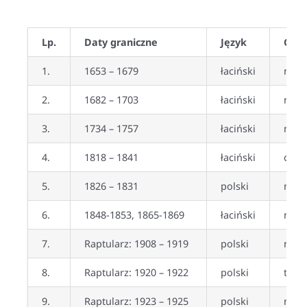
Lp.
Daty graniczne
Język
Czy 
1.
1653 – 1679
łaciński
nie
2.
1682 – 1703
łaciński
nie
3.
1734 – 1757
łaciński
nie
4.
1818 – 1841
łaciński
częś
5.
1826 – 1831
polski
nie
6.
1848-1853, 1865-1869
łaciński
nie
7.
Raptularz: 1908 – 1919
polski
nie
8.
Raptularz: 1920 – 1922
polski
tak
9.
Raptularz: 1923 – 1925
polski
nie