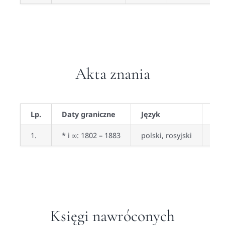
Akta znania
Lp.
Daty graniczne
Język
Czy
1.
* i ∞: 1802 – 1883
polski, rosyjski
nie
Księgi nawróconych