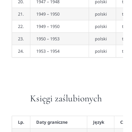
20.
1947 – 1948
polski
tak
21.
1949 – 1950
polski
tak (
22.
1949 – 1950
polski
tak
23.
1950 – 1953
polski
tak
24.
1953 – 1954
polski
tak (
Księgi zaślubionych
Lp.
Daty graniczne
Język
Czy z