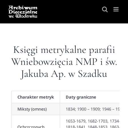
Skip
to
content
Księgi metrykalne parafii
Wniebowzięcia NMP i św.
Jakuba Ap. w Szadku
Charakter metryk
Daty graniczne
Miksty (omnes)
1834; 1900 – 1909; 1946 – 1947
1653-1679, 1682-1703, 1734-175
Ochrzczonych
1818-1841, 1848-1853, 1863-186