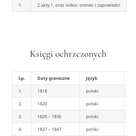
1.
2 akty †, oraz index: omnes i zapowiedzi
1
Księgi ochrzczonych
Lp.
Daty graniczne
Język
Cz
1.
1818
polski
ni
2.
1820
polski
ta
3.
1826 – 1836
polski
ta
4.
1837 – 1847
polski
ta