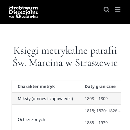
Skip
to
content
Księgi metrykalne parafii
Św. Marcina w Straszewie
Charakter metryk
Daty graniczne
Miksty (omnes i zapowiedzi)
1808 – 1809
1818; 1820; 1826 – 186
Ochrzczonych
1885 – 1939