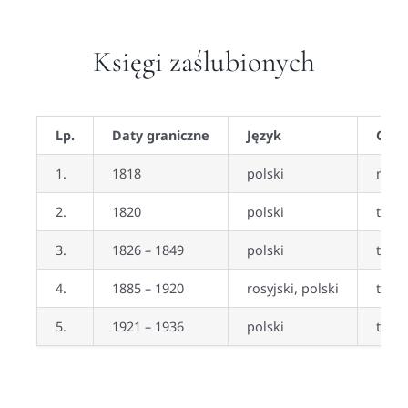
Księgi zaślubionych
Lp.
Daty graniczne
Język
Czy 
1.
1818
polski
nie
2.
1820
polski
tak
3.
1826 – 1849
polski
tak
4.
1885 – 1920
rosyjski, polski
tak
5.
1921 – 1936
polski
tak