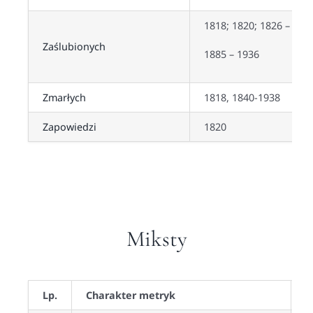
1818; 1820; 1826 – 184
Zaślubionych
1885 – 1936
Zmarłych
1818, 1840-1938
Zapowiedzi
1820
Miksty
Lp.
Charakter metryk
D