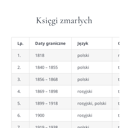
Księgi zmarłych
Lp.
Daty graniczne
Język
Czy 
1.
1818
polski
nie
2.
1840 – 1855
polski
tak
3.
1856 – 1868
polski
tak
4.
1869 – 1898
rosyjski
tak
5.
1899 – 1918
rosyjski, polski
tak
6.
1900
rosyjski
tak
7.
1919 – 1938
polski
tak