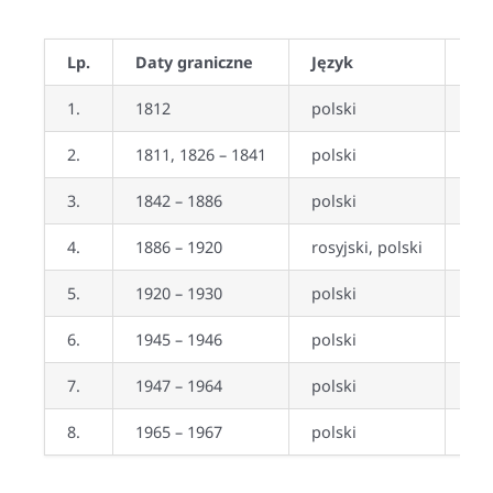
Lp.
Daty graniczne
Język
Czy
1.
1812
polski
nie
2.
1811, 1826 – 1841
polski
nie
3.
1842 – 1886
polski
tak
4.
1886 – 1920
rosyjski, polski
tak
5.
1920 – 1930
polski
tak
6.
1945 – 1946
polski
nie
7.
1947 – 1964
polski
tak
8.
1965 – 1967
polski
tak