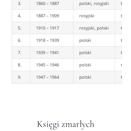
3.
1860 – 1887
polski, rosyjski
tak (
4.
1887 – 1909
rosyjski
tak
5.
1910 – 1917
rosyjski, polski
tak
6.
1918 – 1939
polski
tak (
7.
1939 – 1941
polski
tak
8.
1945 – 1946
polski
nie
9.
1947 – 1964
polski
tak
Księgi zmarłych