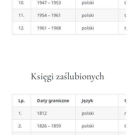
10.
1947 – 1953
polski
tak
11.
1954 – 1961
polski
tak (
12.
1961 – 1968
polski
tak, 
Księgi zaślubionych
Lp.
Daty graniczne
Język
Czy 
1.
1812
polski
nie
2.
1826 – 1859
polski
tak