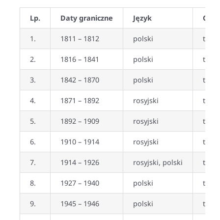
Lp.
Daty graniczne
Język
Czy 
1.
1811 – 1812
polski
tak
2.
1816 – 1841
polski
tak
3.
1842 – 1870
polski
tak
4.
1871 – 1892
rosyjski
tak
5.
1892 – 1909
rosyjski
tak
6.
1910 – 1914
rosyjski
tak (
7.
1914 – 1926
rosyjski, polski
tak
8.
1927 – 1940
polski
tak
9.
1945 – 1946
polski
tak