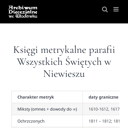
Skip
to
content
Księgi metrykalne parafii
Wszystkich Świętych w
Niewieszu
Charakter metryk
daty graniczne
Miksty (omnes + dowody do ∞)
1610-1612, 1617-162
Ochrzczonych
1811 – 1812; 1816 –