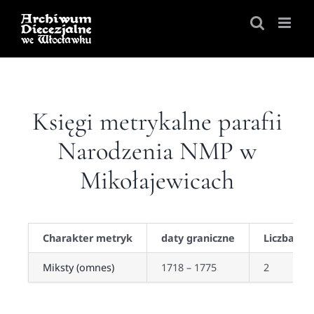
Skip
to
content
Księgi metrykalne parafii
Narodzenia NMP w
Mikołajewicach
Charakter metryk
daty graniczne
Liczba je
Miksty (omnes)
1718 – 1775
2