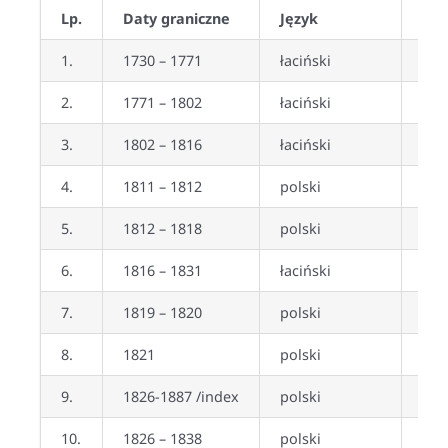
Lp.
Daty graniczne
Język
Czy
1.
1730 – 1771
łaciński
nie
2.
1771 – 1802
łaciński
nie
3.
1802 – 1816
łaciński
nie
4.
1811 – 1812
polski
nie
5.
1812 – 1818
polski
tak
6.
1816 – 1831
łaciński
nie
7.
1819 – 1820
polski
tak
8.
1821
polski
tak
9.
1826-1887 /index
polski
—
10.
1826 – 1838
polski
tak