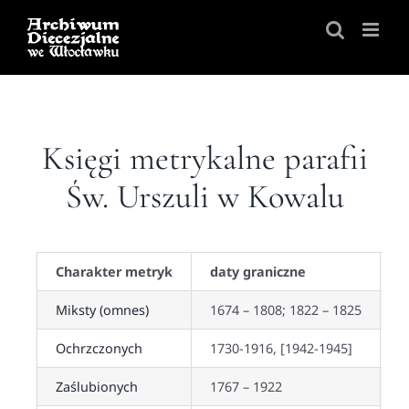
Skip
to
content
Księgi metrykalne parafii
Św. Urszuli w Kowalu
Charakter metryk
daty graniczne
L
Miksty (omnes)
1674 – 1808; 1822 – 1825
6
Ochrzczonych
1730-1916, [1942-1945]
1
Zaślubionych
1767 – 1922
1