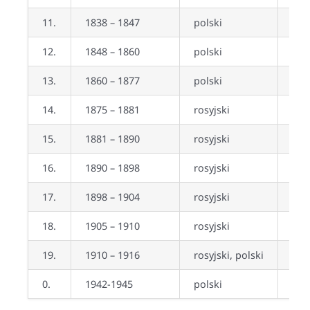
11.
1838 – 1847
polski
tak
12.
1848 – 1860
polski
tak
13.
1860 – 1877
polski
→ p
14.
1875 – 1881
rosyjski
→ p
15.
1881 – 1890
rosyjski
→ p
16.
1890 – 1898
rosyjski
tak
17.
1898 – 1904
rosyjski
tak
18.
1905 – 1910
rosyjski
tak
19.
1910 – 1916
rosyjski, polski
tak
0.
1942-1945
polski
tak