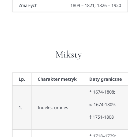
Zmarłych
1809 – 1821; 1826 – 1920
1
Miksty
Lp.
Charakter metryk
Daty graniczne
J
* 1674-1808;
∞ 1674-1809;
1.
Indeks: omnes
p
† 1751-1808
* 1718
–
1729;