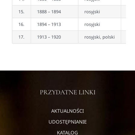
15.
1888 – 1894
rosyjski
tak
16.
1894 – 1913
rosyjski
tak
17.
1913 – 1920
rosyjski, polski
tak
PRZYDATNE LINKI
AKTUALNOŚCI
UDOSTĘPNIANIE
KATALOG