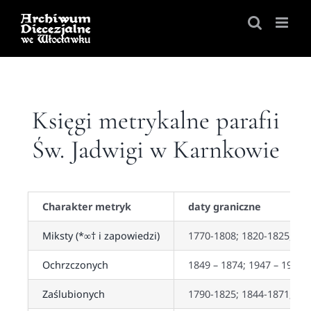
Skip
to
content
Księgi metrykalne parafii
Św. Jadwigi w Karnkowie
Charakter metryk
daty graniczne
Miksty (*∞† i zapowiedzi)
1770-1808; 1820-1825, 19
Ochrzczonych
1849 – 1874; 1947 – 1958
Zaślubionych
1790-1825; 1844-1871; 19