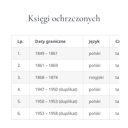
Księgi ochrzczonych
Lp.
Daty graniczne
Język
Czy z
1.
1849 – 1861
polski
tak
2.
1861 – 1869
polski
tak
3.
1868 – 1874
rosyjski
tak
4.
1947 – 1950 (duplikat)
polski
tak
5.
1950 – 1953 (duplikat)
polski
tak (b
6.
1953 – 1958 (duplikat)
polski
tak