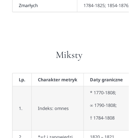
Zmarłych
1784-1825; 1854-1876; 19
Miksty
Lp.
Charakter metryk
Daty graniczne
* 1770-1808;
∞ 1790-1808;
1.
Indeks: omnes
† 1784-1808
2.
*∞† i zapowiedzi
1820 – 1821