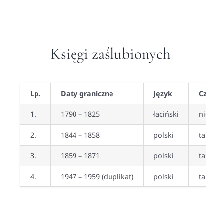
Księgi zaślubionych
Lp.
Daty graniczne
Język
Czy z
1.
1790 – 1825
łaciński
nie
2.
1844 – 1858
polski
tak
3.
1859 – 1871
polski
tak
4.
1947 – 1959 (duplikat)
polski
tak (b