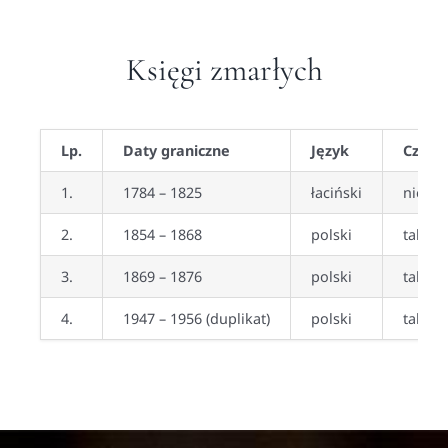
Księgi zmarłych
Lp.
Daty graniczne
Język
Czy z
1.
1784 – 1825
łaciński
nie
2.
1854 – 1868
polski
tak
3.
1869 – 1876
polski
tak
4.
1947 – 1956 (duplikat)
polski
tak