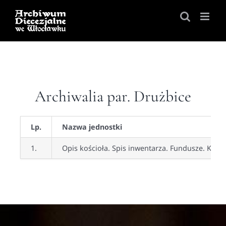
Skip
to
content
Archiwalia par. Drużbice
Lp.
Nazwa jednostki
1.
Opis kościoła.
Spis inwentarza. Fundusze. Kor