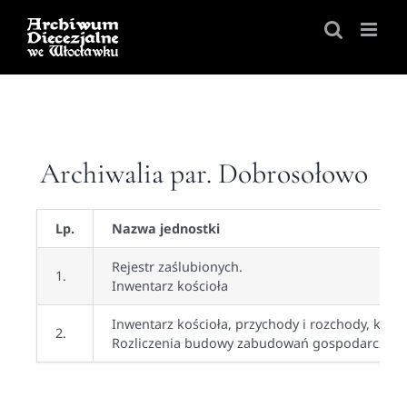
Skip
to
content
Archiwalia par. Dobrosołowo
Lp.
Nazwa jednostki
Rejestr zaślubionych.
1.
Inwentarz kościoła
Inwentarz kościoła, przychody i rozchody, kor
2.
Rozliczenia budowy zabudowań gospodarczych