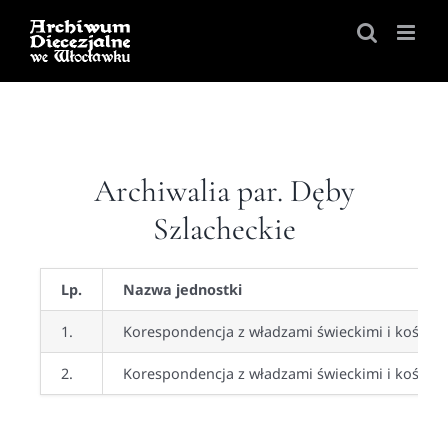
Skip
to
content
Archiwalia par. Dęby
Szlacheckie
Lp.
Nazwa jednostki
1.
Korespondencja z władzami świeckimi i kościel
2.
Korespondencja z władzami świeckimi i koście