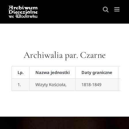
Skip
to
content
Archiwalia par. Czarne
Lp.
Nazwa jednostki
Daty graniczne
Ob
1.
Wizyty Kościoła,
1818-1849
47