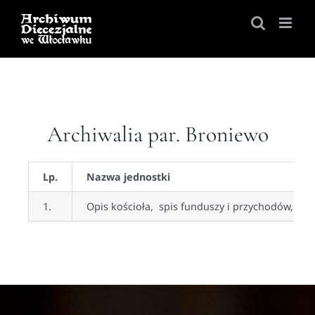
Skip
to
content
Archiwalia par. Broniewo
Lp.
Nazwa jednostki
1.
Opis kościoła,
spis funduszy i przychodów, roz