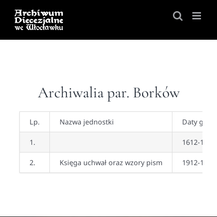
Skip
to
content
Archiwalia par. Borków
Lp.
Nazwa jednostki
Daty gran
1.
1612-1912
2.
Księga uchwał oraz wzory pism
1912-1932