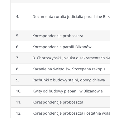
4.
Documenta ruralia judicialia parachiae Blizanó
5.
Korespondencje proboszcza
6.
Korespondencje parafii Blizanów
7.
B. Choroszyński „Nauka o sakramentach św. w og
8.
Kazanie na święto św. Szczepana rękopis
9.
Rachunki z budowy stajni, obory, chlewa
10.
Kwity od budowy plebanii w Blizanowie
11.
Korespondencje proboszcza
12.
Korespondencje proboszcza i ostatnia wola ks.