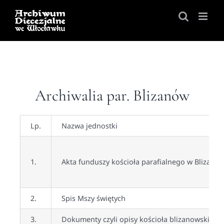
Skip
to
content
Archiwalia par. Blizanów
Lp.
Nazwa jednostki
1.
Akta funduszy kościoła parafialnego w Blizanow
2.
Spis Mszy świętych
3.
Dokumenty czyli opisy kościoła blizanowskiego