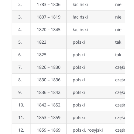
2.
1783 – 1806
łaciński
nie
3.
1807 – 1819
łaciński
nie
4.
1820 – 1845
łaciński
nie
5.
1823
polski
tak
6.
1825
polski
tak
7.
1826 – 1830
polski
częściow
8.
1830 – 1836
polski
częściow
9.
1836 – 1842
polski
częściow
10.
1842 – 1852
polski
częściow
11.
1853 – 1859
polski
częściow
12.
1859 – 1869
polski, rosyjski
częściow