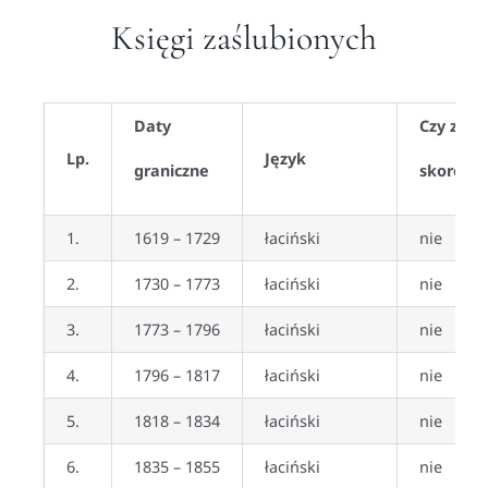
Księgi zaślubionych
Daty
Czy zawi
Lp.
Język
graniczne
skorowid
1.
1619 – 1729
łaciński
nie
2.
1730 – 1773
łaciński
nie
3.
1773 – 1796
łaciński
nie
4.
1796 – 1817
łaciński
nie
5.
1818 – 1834
łaciński
nie
6.
1835 – 1855
łaciński
nie