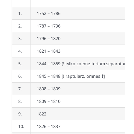
1.
1752 – 1786
2.
1787 – 1796
3.
1796 – 1820
4.
1821 – 1843
5.
1844 – 1859 [!
tylko coeme-terium separatum
]
6.
1845 – 1848
[! raptularz, omnes †]
7.
1808 – 1809
8.
1809 – 1810
9.
1822
10.
1826 – 1837