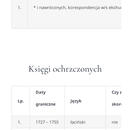
1.
* i nawróconych, korespondencja w/s ekshumacj
Księgi ochrzczonych
Daty
Czy zawi
Lp.
Język
graniczne
skorowid
1.
1727 – 1755
łaciński
nie