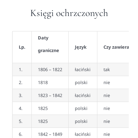
Księgi ochrzczonych
Daty
Lp.
Język
Czy zawiera sk
graniczne
1.
1806 – 1822
łaciński
tak
2.
1818
polski
nie
3.
1823 – 1842
łaciński
nie
4.
1825
polski
nie
5.
1825
polski
nie
6.
1842 – 1849
łaciński
nie