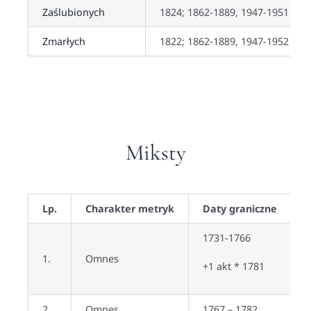
Zaślubionych
1824; 1862-1889, 1947-1951
Zmarłych
1822; 1862-1889, 1947-1952
Miksty
Lp.
Charakter metryk
Daty graniczne
J
1731-1766
1.
Omnes
ł
+1 akt * 1781
2.
Omnes
1767 – 1782
ł