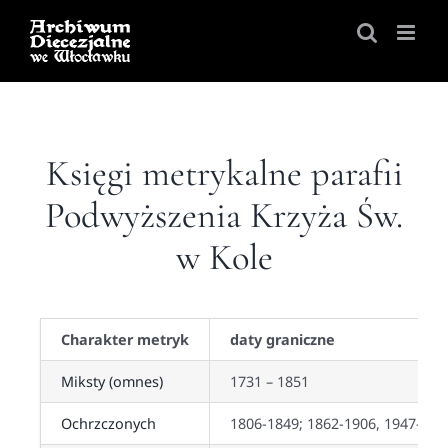
Skip
to
content
Księgi metrykalne parafii
Podwyższenia Krzyża Św.
w Kole
Charakter metryk
daty graniczne
Miksty (omnes)
1731 – 1851
Ochrzczonych
1806-1849; 1862-1906, 1947-195