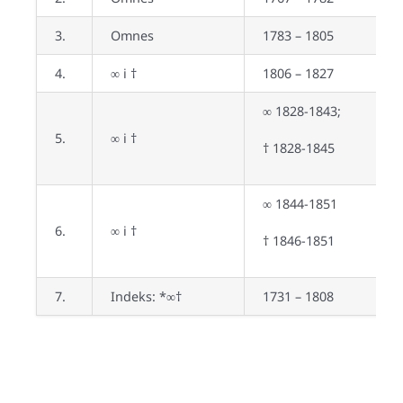
3.
Omnes
1783 – 1805
ł
4.
∞ i †
1806 – 1827
ł
∞ 1828-1843;
5.
∞ i †
ł
† 1828-1845
∞ 1844-1851
6.
∞ i †
ł
† 1846-1851
7.
Indeks: *∞†
1731 – 1808
p